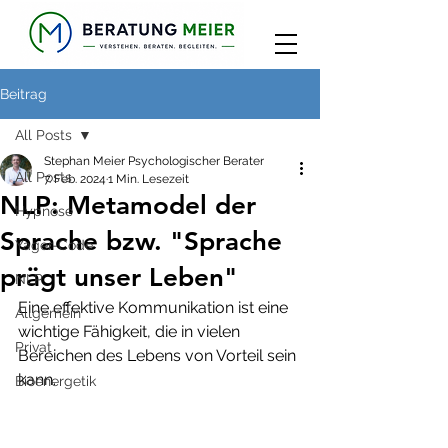
Beitrag
All Posts
Stephan Meier Psychologischer Berater
All Posts
7. Feb. 2024
1 Min. Lesezeit
NLP: Metamodel der
Hypnose
Sprache bzw. "Sprache
Yager-Code
prägt unser Leben"
NLP
Eine effektive Kommunikation ist eine 
Allgemein
wichtige Fähigkeit, die in vielen 
Privat
Bereichen des Lebens von Vorteil sein 
kann. 
Bioenergetik