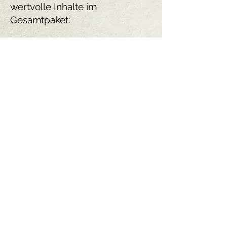
wertvolle Inhalte im
Gesamtpaket:
5 Module in 30 kurzen
Schritten gegliedert
mit ausführlichen Video-
Erklärungen und
Übungsinhalten
4 Entspannungs-Audio-
Dateien zum Download im
MP3-Format