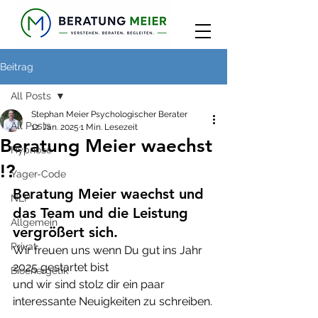
Beitrag
All Posts
Stephan Meier Psychologischer Berater
All Posts
12. Jan. 2025
1 Min. Lesezeit
Beratung Meier waechst
Hypnose
!?
Yager-Code
Beratung Meier waechst und 
NLP
das Team und die Leistung 
Allgemein
vergrößert sich.
Privat
Wir freuen uns wenn Du gut ins Jahr 
2025 gestartet bist 
Bioenergetik
und wir sind stolz dir ein paar 
interessante Neuigkeiten zu schreiben.