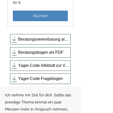
60
60 €
Euro
Buchen
Beratungsvereinbarung als PDF
Beratungsbogen als PDF
Yager-Code Infoblatt zur Vorbereitung
Yager-Code Fragebogen
Ich nehme mir Zeit für dich. Sollte das
jeweilige Thema einmal ein paar
Minuten mehr in Anspruch nehmen,