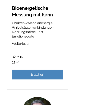
Bioenergetische
Messung mit Karin
Chakren-/Meridianenergie,
Wirbelsäulenverbindungen,
Nahrungsmittel-Test,
Emotionscode
Weiterlesen
30 Min.
35
35 €
Euro
Buchen