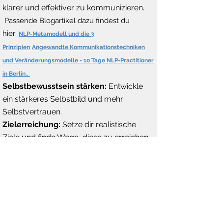
klarer und effektiver zu kommunizieren.
Passende Blogartikel dazu findest du
hier:
NLP-Metamodell und die 3
Prinzipien
Angewandte Kommunikationstechniken
und Veränderungsmodelle - 10 Tage NLP-Practitioner
in Berlin..
Selbstbewusstsein stärken:
Entwickle
ein stärkeres Selbstbild und mehr
Selbstvertrauen.
Zielerreichung:
Setze dir realistische
Ziele und finde Wege, diese zu erreichen.
Stressbewältigung:
Erlerne Techniken,
um Stress abzubauen und gelassener zu
werden.
Buche hier deine NLP-Sitzung
In einem unverbindlichen