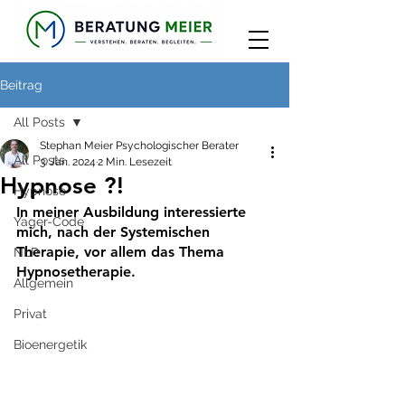
Beitrag
All Posts
Stephan Meier Psychologischer Berater
All Posts
3. Jan. 2024
2 Min. Lesezeit
Hypnose ?!
Hypnose
In meiner Ausbildung interessierte 
Yager-Code
mich, nach der Systemischen 
Therapie, vor allem das Thema 
NLP
Hypnosetherapie. 
Allgemein
Privat
Bioenergetik